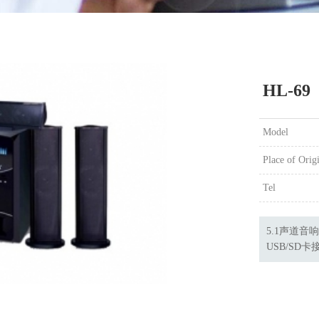
HL-69
Model
Place of Orig
Tel
5.1声道
USB/SD