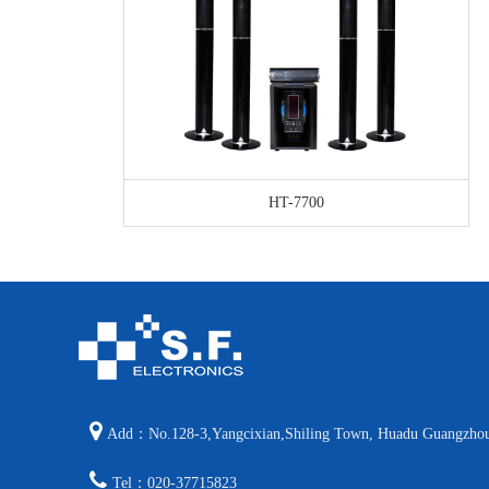
HT-7700
Add：No.128-3,Yangcixian,Shiling Town, Huadu Guangzho
Tel：020-37715823