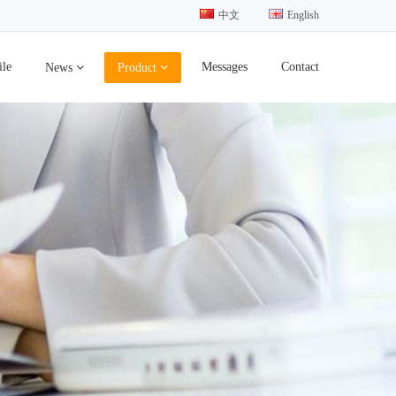
中文
English
ile
Messages
Contact
News
Product